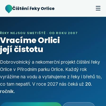
☰
Čištění řeky Orlice
ŘEKY NEJSOU SMETIŠTĚ · OD ROKU 2007
Vracíme Orlici
její čistotu
Dobrovolnický a nekomerční projekt čištění řeky
Orlice v Přírodním parku Orlice. Každý rok
vyrážíme na vodu a vytahujeme z řeky i břehů to,
co tam nepatří. V roce 2027 nás čeká už
20.
ročník
.