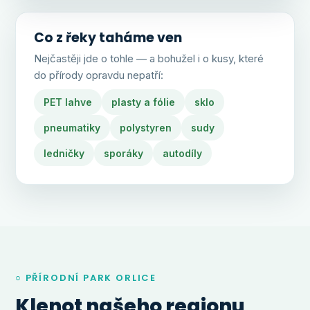
Co z řeky tahá­me ven
Nejčastěji jde o tohle — a bohužel i o kusy, které
do přírody opravdu nepatří:
PET lahve
plasty a fólie
sklo
pneumatiky
polystyren
sudy
ledničky
sporáky
autodíly
○ PŘÍRODNÍ PARK ORLICE
Klenot našeho regionu