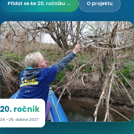
Přidat se ke 20. ročníku →
O projektu
20. ročník
24.–25. dubna 2027