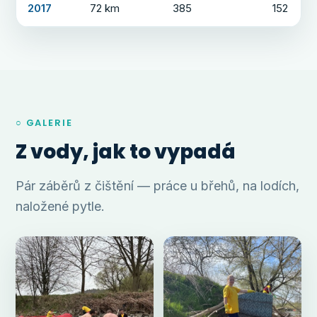
2017
72 km
385
152
○ GALERIE
Z vody, jak to vypadá
Pár záběrů z čištění — práce u břehů, na lodích,
naložené pytle.