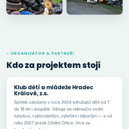
○ ORGANIZÁTOR & PARTNEŘI
Kdo za projektem stojí
Klub dětí a mládeže Hradec
Králové, z.s.
Spolek založený v roce 2004 sdružující děti od 7
do 18 let i dospělé. Věnuje se rekreační vodní
turistice, cyklovýletům, výletům i táborům — a od
roku 2007 právě čištění Orlice. Více na