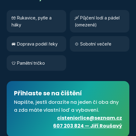
🧤 Rukavice, pytle a
🛶 Půjčení lodí a pádel
háky
(omezeně)
🚐 Doprava podél řeky
🍲 Sobotní večeře
👕 Pamětní tričko
Přihlaste se na čištění
Napište, jestli dorazíte na jeden či oba dny
a zda máte vlastní loď a vybavení.
cisteniorlice@seznam.cz
607 203 824 — Jiří Roušavý