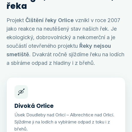
řeka
Projekt
Čištění řeky Orlice
vznikl v roce 2007
jako reakce na neutěšený stav našich řek. Je
ekologický, dobrovolnický a nekomerční a je
součástí otevřeného projektu
Řeky nejsou
smetiště
. Dvakrát ročně sjíždíme řeku na lodích
a sbíráme odpad z hladiny i z břehů.
🛶
Divoká Orlice
Úsek Doudleby nad Orlicí – Albrechtice nad Orlicí.
Sjíždíme ji na lodích a vybíráme odpad z toku i z
břehů.